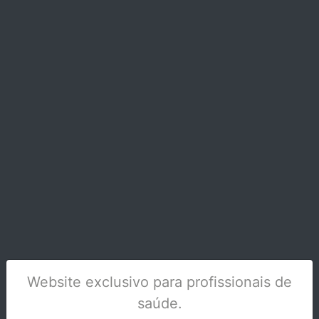
ARCO NI-TI TEMP NATURAL 0.019X0.025
UP-SUPERIOR
Stock Disponível
Website exclusivo para profissionais de
saúde.