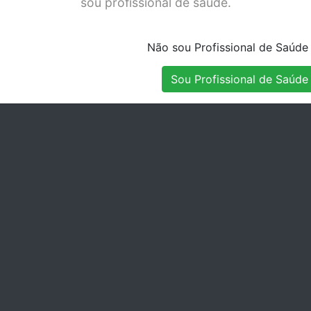
sou profissional de saúde.
 3g
CAV
Stock Disponível
Stock Disponível
Não sou Profissional de Saúde
Sou Profissional de Saúde
 FLOW - KIT
TETRIC EVOLINE KIT
CLE
SERINGAS - 686707
ES 
Stock Disponível
Stock Indisponível
B1