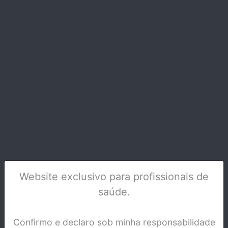
MICRO TIM - PINCEIS DE APLICAÇÃO CX/100
- 2249
Stock Indisponível
Website exclusivo para profissionais de
saúde.
Confirmo e declaro sob minha responsabilidade