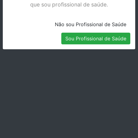
que sou profissional de saúde.
OPTRASTICK REC/50 699972
Não sou Profissional de Saúde
Stock Disponível
Sou Profissional de Saúde
PINCEIS APLIC.3M - EMB 60 1919B