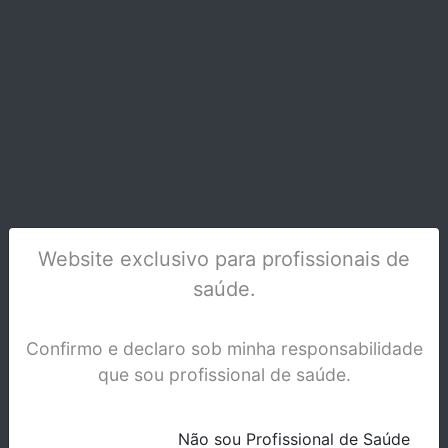
Stock Disponível
Website exclusivo para profissionais de
saúde.
Confirmo e declaro sob minha responsabilidade
que sou profissional de saúde.
CLEANIC-PASTA PROF.200 DOSES C/FLUOR
Não sou Profissional de Saúde
Stock Indisponível