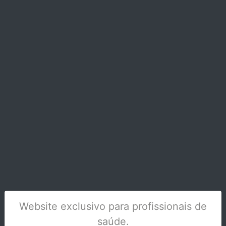
CANULAS DE APLICAÇÃO TIPO 46 CX/100
2148
Stock Disponível
Website exclusivo para profissionais de
saúde.