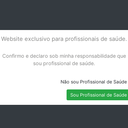
Luxating
024
Stock Indisponível
Stock Disponível
Website exclusivo para profissionais de saúde.
Confirmo e declaro sob minha responsabilidade que
sou profissional de saúde.
Não sou Profissional de Saúde
Sou Profissional de Saúde
CA ASA
ALICATE ASA
ALA
N 0228-31F
ORTODONTIA 5875-1
COU
Stock Indisponível
Stock Indisponível