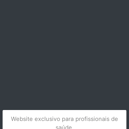
PINCA HEMOSTATICA (MOSQUITO)0500-2
CURVA
Stock Disponível
Website exclusivo para profissionais de
saúde.