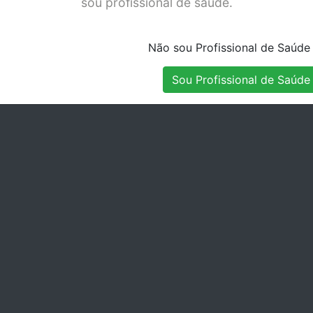
sou profissional de saúde.
O CANALAR
SOD
Stock Disponível
Stock Indisponível
Não sou Profissional de Saúde
Sou Profissional de Saúde
ÃO - EDTA
Stock Disponível