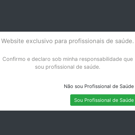
31mm
Stock Disponível
Stock Disponível
Website exclusivo para profissionais de saúde.
Confirmo e declaro sob minha responsabilidade que
sou profissional de saúde.
Não sou Profissional de Saúde
Sou Profissional de Saúde
 READYSTEEL
LIMAS H Nº 45-21MM
LIM
31MM
ART.73
ART
Stock Indisponível
Stock Indisponível