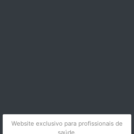
SUTURAS BB SILKAM AG.LANC.4/0 45CM
HS21 CX.36 - M
Stock Disponível
Website exclusivo para profissionais de
saúde.