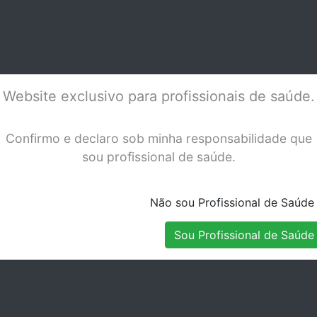
RBONATO 10
POLICARBONATO 2
POL
Stock Indisponível
Stock Indisponível
Website exclusivo para profissionais de saúde.
Confirmo e declaro sob minha responsabilidade que
sou profissional de saúde.
Não sou Profissional de Saúde
Sou Profissional de Saúde
E COROAS
3M ESPE COROAS
3M 
RBONATO 41
POLICARBONATO 11
POL
Stock Indisponível
Stock Indisponível