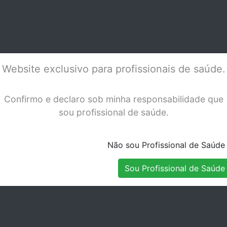
EC.- 34058
INTRO
CHR
Stock Disponível
Stock Disponível
Website exclusivo para profissionais de saúde.
Confirmo e declaro sob minha responsabilidade que
sou profissional de saúde.
Não sou Profissional de Saúde
Sou Profissional de Saúde
M- QUICKMIX
NEOSEALER FLO
NEO
 10 G WHITE-
BIOCERAMIC-2,2 GR +
BIO
Stock Disponível
Stock Disponível
- 1759
20 TIPS