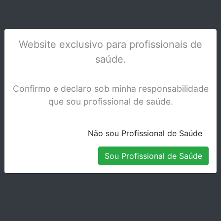
Website exclusivo para profissionais de
saúde.
PORTA AMALGAMA LARGO - 941
Confirmo e declaro sob minha responsabilidade
Stock Indisponível
que sou profissional de saúde.
Não sou Profissional de Saúde
Sou Profissional de Saúde