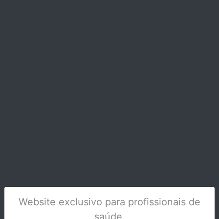
GC TOOTH MOUSSE (5+1) PASTA PROF.
Stock Disponível
Website exclusivo para profissionais de
saúde.