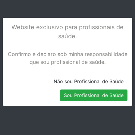
Website exclusivo para profissionais de
saúde.
TELIO CS DESENSITIZER 5 G. - 701959
Confirmo e declaro sob minha responsabilidade
Stock Indisponível
que sou profissional de saúde.
Não sou Profissional de Saúde
Sou Profissional de Saúde