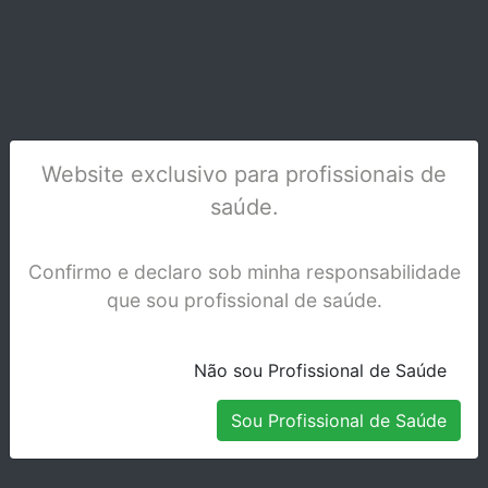
OPTIPOST KOMET 28D.204.1 ANTERIOR INF.
Website exclusivo para profissionais de
Stock Indisponível
saúde.
Confirmo e declaro sob minha responsabilidade
que sou profissional de saúde.
Não sou Profissional de Saúde
Sou Profissional de Saúde