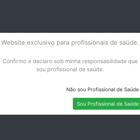
IMARIAS D-
INOX PRIMARIAS D-
INO
Stock Indisponível
Stock Disponível
C
LL-5 REC
LL-
Website exclusivo para profissionais de saúde.
Confirmo e declaro sob minha responsabilidade que
sou profissional de saúde.
Não sou Profissional de Saúde
Sou Profissional de Saúde
 3M AÇO
COROAS 3M AÇO
COR
IMARIAS D-
INOX PRIMARIAS E-
INO
Stock Disponível
Stock Indisponível
C
LR-2 REC
LR-