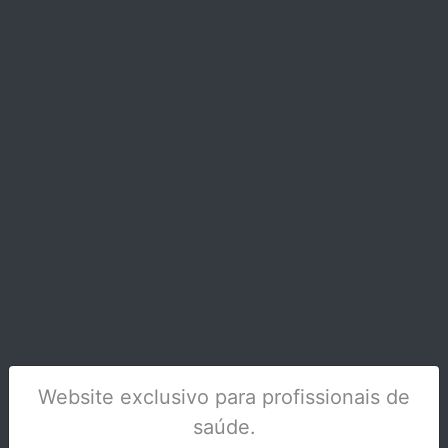
OPTRADAM PLUS SORT/50 - 627401
Stock Indisponível
Website exclusivo para profissionais de
saúde.