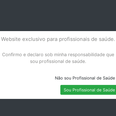
 TU BORA-2
TURBINA BIEN-AIR
TUR
TORNADO LED
LK
Stock Disponível
Stock Disponível
Website exclusivo para profissionais de saúde.
Confirmo e declaro sob minha responsabilidade que
sou profissional de saúde.
Não sou Profissional de Saúde
Sou Profissional de Saúde
 BIEN-AIR
TURBINA BIEN-AIR
TUR