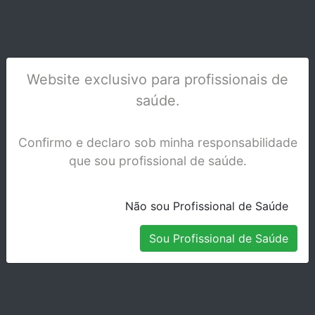
FD 360 LIMPEZA CUIDADO ESTOFOS 0,5L
Website exclusivo para profissionais de
Stock Indisponível
saúde.
Confirmo e declaro sob minha responsabilidade
que sou profissional de saúde.
Não sou Profissional de Saúde
Sou Profissional de Saúde